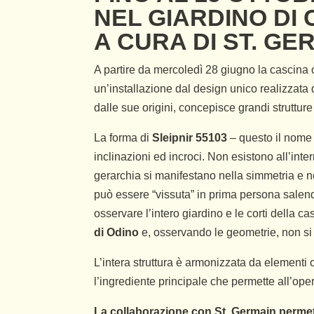
NEL GIARDINO DI
A CURA DI
ST. GE
A partire da mercoledì 28 giugno la cascina 
un’installazione dal design unico realizzata d
dalle sue origini, concepisce grandi struttur
La forma di
Sleipnir 55103
– questo il nome
inclinazioni ed incroci. Non esistono all’int
gerarchia si manifestano nella simmetria e ne
può essere “vissuta” in prima persona salendo
osservare l’intero giardino e le corti della c
di Odino
e, osservando le geometrie, non si h
L’intera struttura è armonizzata da elementi ch
l’ingrediente principale che permette all’ope
La collaborazione con St. Germain permett