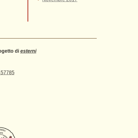
ogetto di
esterni
457785