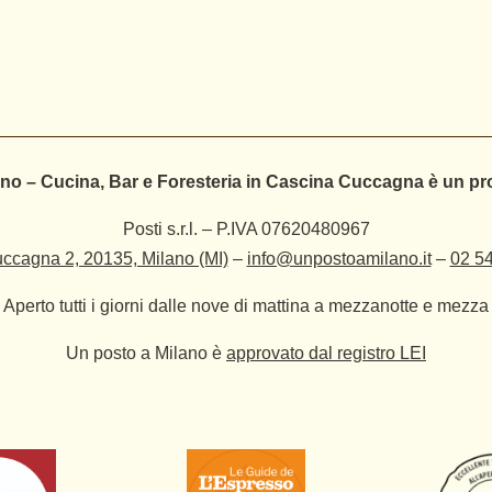
no – Cucina, Bar e Foresteria in Cascina Cuccagna è un pr
Posti s.r.l. – P.IVA 07620480967
ccagna 2, 20135, Milano (MI)
–
info@unpostoamilano.it
–
02 5
Aperto tutti i giorni dalle nove di mattina a mezzanotte e mezza
Un posto a Milano è
approvato dal registro LEI