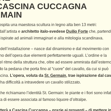
 CASCINA CUCCAGNA
RMAIN
ospita una maestosa scultura in legno alta ben 13 metri:
all’artista e
architetto italo-svedese
Duilio Forte
che, parten
e ispirate ad animali immaginari e alla mitologia scandinava.
 dell’installazione – nasce dal dinamismo e dal movimento con
erno dell’opera due elementi perfettamente uguali. L’ordine e la
l ritmo della struttura che, oltre ad essere ammirata dall’esterno
 la pedana che porta fino al “cuore” del cavallo, da cui si può
ascina.
L’opera, voluta da
St. Germain
, trae ispirazione dal ca
a difficoltà a intravedere un cavallo stilizzato.
e richiamano l’identità St. Germain: le piante e i fiori sono infat
ra di essere associata al famoso liquore d’oltralpe.
erà a Cascina Cuccagna – grazie ai proventi – di mettere i