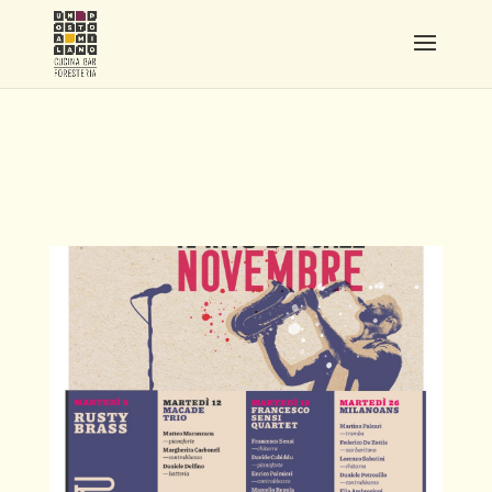
JAZZ.CUCCAGNA.POSTER.
A3.NOVEMBRE.REV2
(1)_PAGE-0001