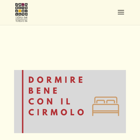
MENU
SANT’AMBROGIO_COVER
BLOG (6)