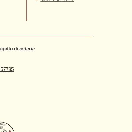
ogetto di
esterni
457785