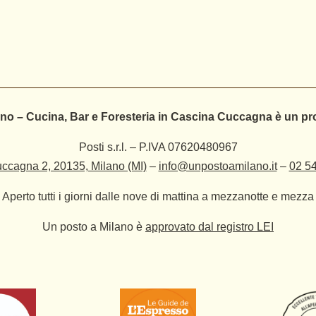
no – Cucina, Bar e Foresteria in Cascina Cuccagna è un pr
Posti s.r.l. – P.IVA 07620480967
ccagna 2, 20135, Milano (MI)
–
info@unpostoamilano.it
–
02 5
Aperto tutti i giorni dalle nove di mattina a mezzanotte e mezza
Un posto a Milano è
approvato dal registro LEI