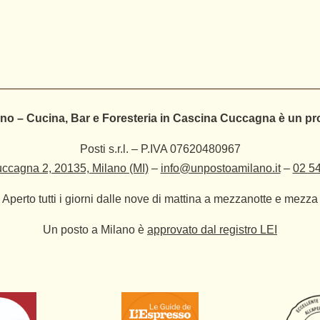
no – Cucina, Bar e Foresteria in Cascina Cuccagna è un pr
Posti s.r.l. – P.IVA 07620480967
ccagna 2, 20135, Milano (MI)
–
info@unpostoamilano.it
–
02 5
Aperto tutti i giorni dalle nove di mattina a mezzanotte e mezza
Un posto a Milano è
approvato dal registro LEI