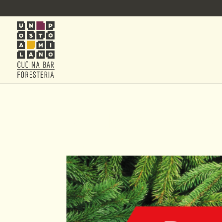
MENU SANT’A
(1)