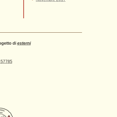
ogetto di
esterni
457785