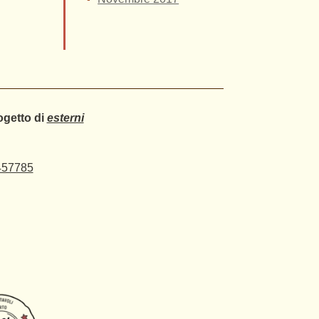
ogetto di
esterni
457785