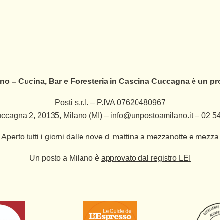
no – Cucina, Bar e Foresteria in Cascina Cuccagna è un pr
Posti s.r.l. – P.IVA 07620480967
ccagna 2, 20135, Milano (MI)
–
info@unpostoamilano.it
–
02 5
Aperto tutti i giorni dalle nove di mattina a mezzanotte e mezza
Un posto a Milano è
approvato dal registro LEI