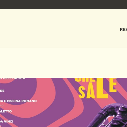
RE
01